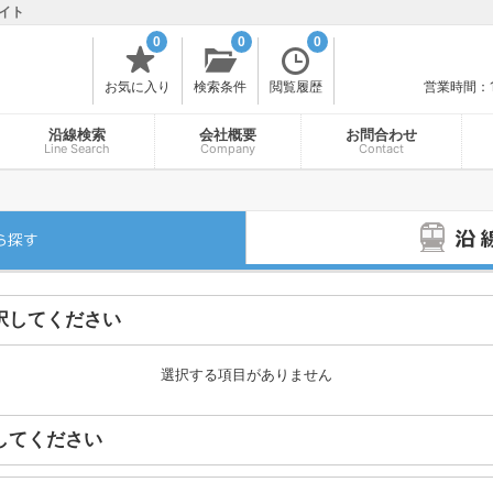
イト
0
0
0
お気に入り
検索条件
閲覧履歴
営業時間：
沿線検索
会社概要
お問合わせ
Line Search
Company
Contact
択してください
選択する項目がありません
してください