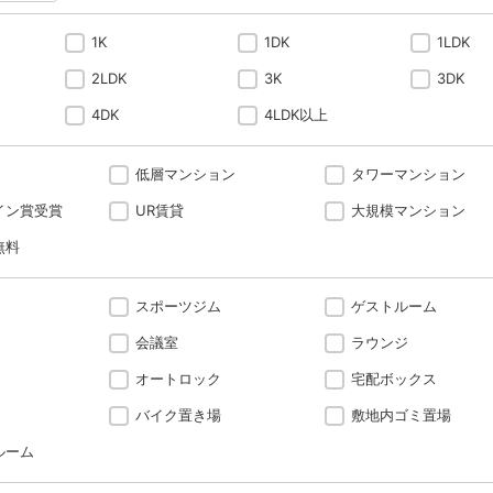
1K
1DK
1LDK
2LDK
3K
3DK
4DK
4LDK以上
低層マンション
タワーマンション
イン賞受賞
UR賃貸
大規模マンション
無料
スポーツジム
ゲストルーム
会議室
ラウンジ
オートロック
宅配ボックス
バイク置き場
敷地内ゴミ置場
ルーム