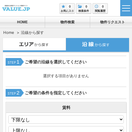
0
0
0
tog
お気に入り
検索条件
閲覧履歴
me
HOME
物件検索
物件リクエスト
Home
沿線から探す
1
ご希望の沿線を選択してください
STEP
選択する項目がありません
2
ご希望の条件を指定してください
STEP
賃料