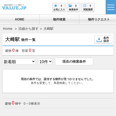
0
0
0
tog
お気に入り
検索条件
閲覧履歴
me
HOME
物件検索
物件リクエスト
Home
沿線から探す
大崎駅
条件
大崎駅
物件一覧
保存
0
0
建物
棟 部屋
室
現在の検索条件
現在の条件では、該当する物件が見つかりませんでした。
条件を変更して、再度検索してください。
0
建物
棟中 0～0棟表示