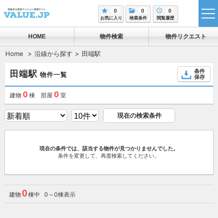
0
0
0
tog
お気に入り
検索条件
閲覧履歴
me
HOME
物件検索
物件リクエスト
Home
沿線から探す
田端駅
条件
田端駅
物件一覧
保存
0
0
建物
棟 部屋
室
現在の検索条件
現在の条件では、該当する物件が見つかりませんでした。
条件を変更して、再度検索してください。
0
建物
棟中 0～0棟表示