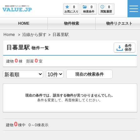
0
0
0
tog
お気に入り
検索条件
閲覧履歴
me
HOME
物件検索
物件リクエスト
Home
沿線から探す
日暮里駅
条件
日暮里駅
物件一覧
保存
0
0
建物
棟 部屋
室
現在の検索条件
現在の条件では、該当する物件が見つかりませんでした。
条件を変更して、再度検索してください。
0
建物
棟中 0～0棟表示