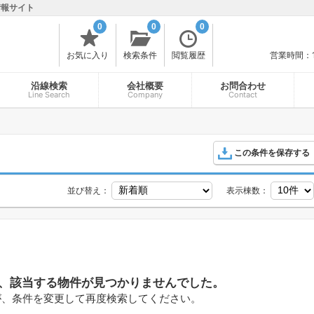
情報サイト
0
0
0
お気に入り
検索条件
閲覧履歴
営業時間：
沿線検索
会社概要
お問合わせ
Line Search
Company
Contact
この条件を保存する
並び替え：
表示棟数：
、該当する物件が見つかりませんでした。
が、条件を変更して再度検索してください。