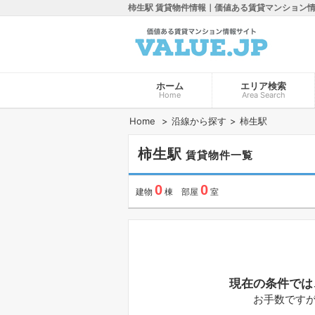
柿生駅 賃貸物件情報｜価値ある賃貸マンション
ホーム
エリア検索
Home
Area Search
Home
沿線から探す
柿生駅
柿生駅
賃貸物件一覧
0
0
建物
棟 部屋
室
現在の条件では
お手数です