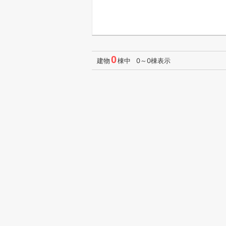
0
建物
棟中 0～0棟表示