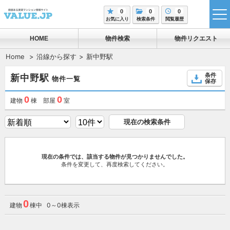
0
0
0
tog
お気に入り
検索条件
閲覧履歴
me
HOME
物件検索
物件リクエスト
Home
沿線から探す
新中野駅
条件
新中野駅
物件一覧
保存
0
0
建物
棟 部屋
室
現在の検索条件
現在の条件では、該当する物件が見つかりませんでした。
条件を変更して、再度検索してください。
0
建物
棟中 0～0棟表示