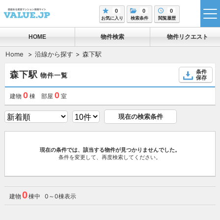
0
0
0
tog
お気に入り
検索条件
閲覧履歴
me
HOME
物件検索
物件リクエスト
Home
沿線から探す
森下駅
条件
森下駅
物件一覧
保存
0
0
建物
棟 部屋
室
現在の検索条件
現在の条件では、該当する物件が見つかりませんでした。
条件を変更して、再度検索してください。
0
建物
棟中 0～0棟表示