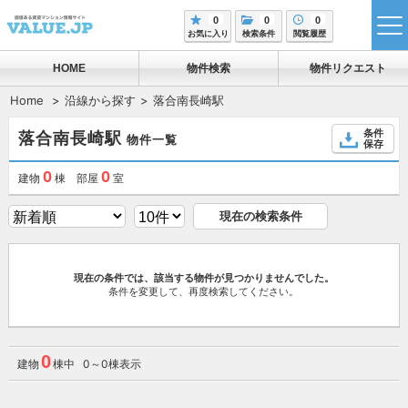
0
0
0
tog
お気に入り
検索条件
閲覧履歴
me
HOME
物件検索
物件リクエスト
Home
沿線から探す
落合南長崎駅
条件
落合南長崎駅
物件一覧
保存
0
0
建物
棟 部屋
室
現在の検索条件
現在の条件では、該当する物件が見つかりませんでした。
条件を変更して、再度検索してください。
0
建物
棟中 0～0棟表示