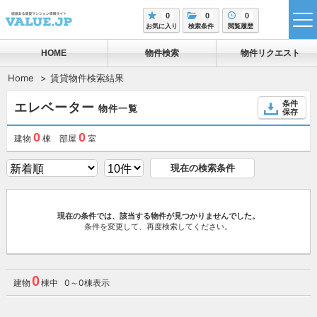
0
0
0
tog
お気に入り
検索条件
閲覧履歴
me
HOME
物件検索
物件リクエスト
Home
賃貸物件検索結果
条件
エレベーター
物件一覧
保存
0
0
建物
棟 部屋
室
現在の検索条件
現在の条件では、該当する物件が見つかりませんでした。
条件を変更して、再度検索してください。
0
建物
棟中 0～0棟表示