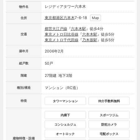
レジディアタワー六本木
物件名
東京都
港区
六本木
7-6-18
Map
住所
都営大江戸線
『
六本木駅
』徒歩4分
東京メトロ日比谷線
『
六本木駅
』徒歩5分
交通
東京メトロ千代田線
『
乃木坂駅
』徒歩5分
2006年2月
築年月
50戸
総戸数
27階建 地下3階
階建
マンション（RC造）
種別/構造
特長
タワーマンション
仲介手数料無料
内廊下
スポーツジム
コンシェルジュ
防犯カメラ
オートロック
宅配ボックス
建物特徴・設備