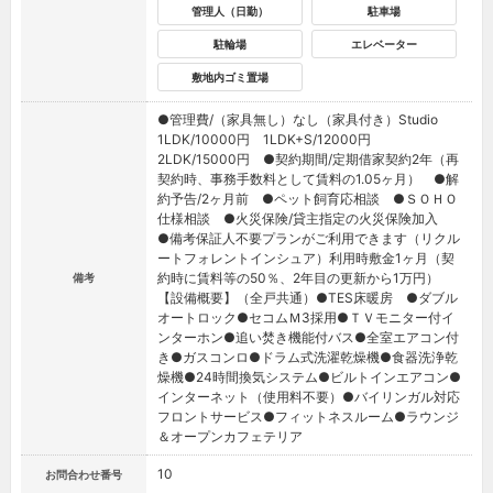
管理人（日勤）
駐車場
駐輪場
エレベーター
敷地内ゴミ置場
●管理費/（家具無し）なし（家具付き）Studio
1LDK/10000円 1LDK+S/12000円
2LDK/15000円 ●契約期間/定期借家契約2年（再
契約時、事務手数料として賃料の1.05ヶ月） ●解
約予告/2ヶ月前 ●ペット飼育応相談 ●ＳＯＨＯ
仕様相談 ●火災保険/貸主指定の火災保険加入
●備考保証人不要プランがご利用できます（リクル
ートフォレントインシュア）利用時敷金1ヶ月（契
約時に賃料等の50％、2年目の更新から1万円）
備考
【設備概要】（全戸共通）●TES床暖房 ●ダブル
オートロック●セコムＭ3採用●ＴＶモニター付イ
ンターホン●追い焚き機能付バス●全室エアコン付
き●ガスコンロ●ドラム式洗濯乾燥機●食器洗浄乾
燥機●24時間換気システム●ビルトインエアコン●
インターネット（使用料不要）●バイリンガル対応
フロントサービス●フィットネスルーム●ラウンジ
＆オープンカフェテリア
10
お問合わせ番号