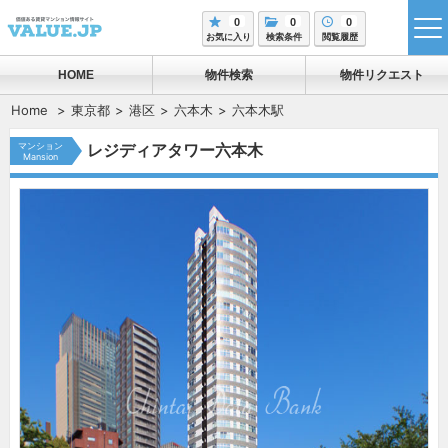
0
0
0
tog
お気に入り
検索条件
閲覧履歴
me
HOME
物件検索
物件リクエスト
Home
東京都
港区
六本木
六本木駅
マンション
レジディアタワー六本木
Mansion