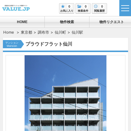
0
0
0
tog
お気に入り
検索条件
閲覧履歴
me
HOME
物件検索
物件リクエスト
Home
東京都
調布市
仙川町
仙川駅
マンション
プラウドフラット仙川
Mansion