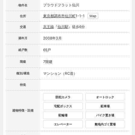
プラウドフラット仙川
物件名
東京都
調布市
仙川町
1-1-1
Map
住所
京王線
『
仙川駅
』徒歩6分
交通
2008年3月
築年月
65戸
総戸数
7階建
階建
マンション（RC造）
種別/構造
特長
防犯カメラ
オートロック
宅配ボックス
駐車場
建物特徴・設備
駐輪場
バイク置き場
エレベーター
敷地内ゴミ置場