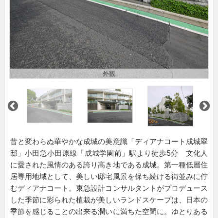
外観
昔と変わらぬ華やかな成城の美意識「ディアナコート成城翠
邸」小田急小田原線「成城学園前」駅より徒歩5分 文化人
に愛された風情のある誇り高き地である成城。第一種低層住
居専用地域として、美しい邸宅風景を保ち続ける街並みに佇
むディアナコート。東急設計コンサルタントがプロデュース
した季節に彩られた植栽が美しいランドスケープは、日本の
季節を感じることの出来る潤いに満ちた空間に。ゆとりある