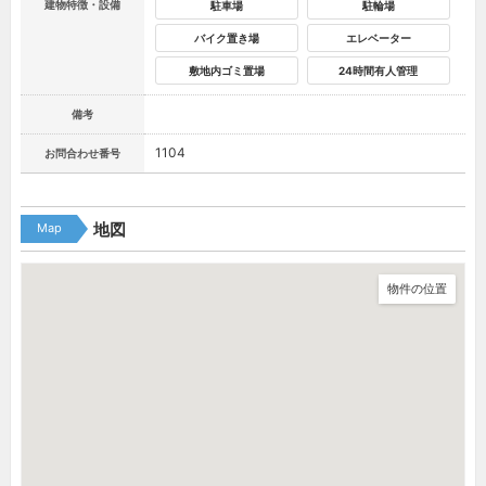
建物特徴・設備
駐車場
駐輪場
バイク置き場
エレベーター
敷地内ゴミ置場
24時間有人管理
備考
1104
お問合わせ番号
Map
地図
物件の位置