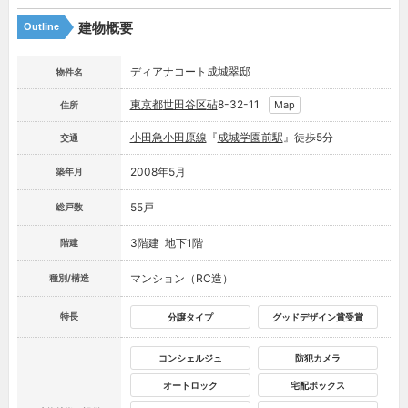
建物概要
Outline
ディアナコート成城翠邸
物件名
東京都
世田谷区
砧
8-32-11
Map
住所
小田急小田原線
『
成城学園前駅
』徒歩5分
交通
2008年5月
築年月
55戸
総戸数
3階建 地下1階
階建
マンション（RC造）
種別/構造
特長
分譲タイプ
グッドデザイン賞受賞
コンシェルジュ
防犯カメラ
オートロック
宅配ボックス