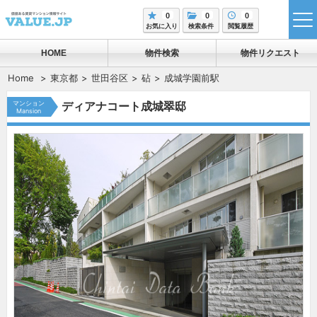
0
0
0
tog
お気に入り
検索条件
閲覧履歴
me
HOME
物件検索
物件リクエスト
Home
東京都
世田谷区
砧
成城学園前駅
マンション
ディアナコート成城翠邸
Mansion