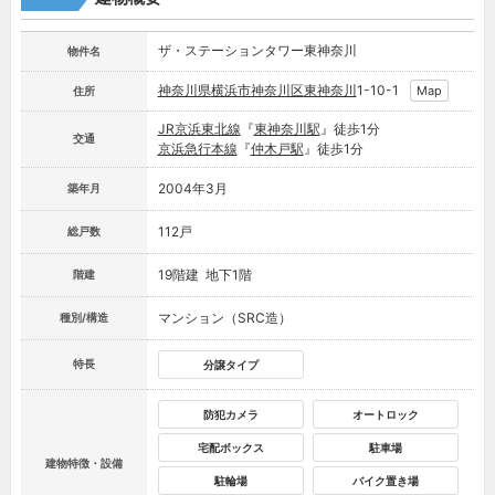
ザ・ステーションタワー東神奈川
物件名
神奈川県
横浜市神奈川区
東神奈川
1-10-1
Map
住所
JR京浜東北線
『
東神奈川駅
』徒歩1分
交通
京浜急行本線
『
仲木戸駅
』徒歩1分
2004年3月
築年月
112戸
総戸数
19階建 地下1階
階建
マンション（SRC造）
種別/構造
特長
分譲タイプ
防犯カメラ
オートロック
宅配ボックス
駐車場
建物特徴・設備
駐輪場
バイク置き場