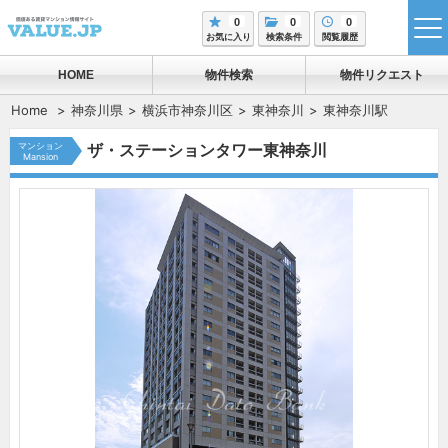
0
0
0
tog
お気に入り
検索条件
閲覧履歴
me
HOME
物件検索
物件リクエスト
Home
神奈川県
横浜市神奈川区
東神奈川
東神奈川駅
マンション
ザ・ステーションタワー東神奈川
Mansion