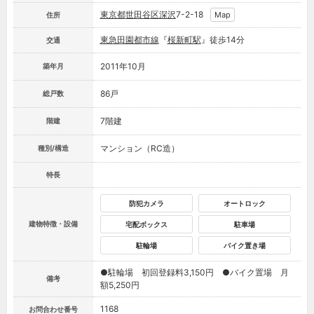
東京都
世田谷区
深沢
7-2-18
Map
住所
東急田園都市線
『
桜新町駅
』徒歩14分
交通
2011年10月
築年月
86戸
総戸数
7階建
階建
マンション（RC造）
種別/構造
特長
防犯カメラ
オートロック
建物特徴・設備
宅配ボックス
駐車場
駐輪場
バイク置き場
●駐輪場 初回登録料3,150円 ●バイク置場 月
備考
額5,250円
1168
お問合わせ番号