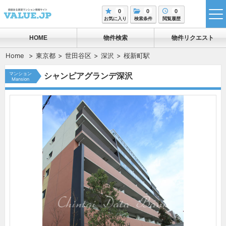
0
0
0
tog
お気に入り
検索条件
閲覧履歴
me
HOME
物件検索
物件リクエスト
Home
東京都
世田谷区
深沢
桜新町駅
マンション
シャンピアグランデ深沢
Mansion