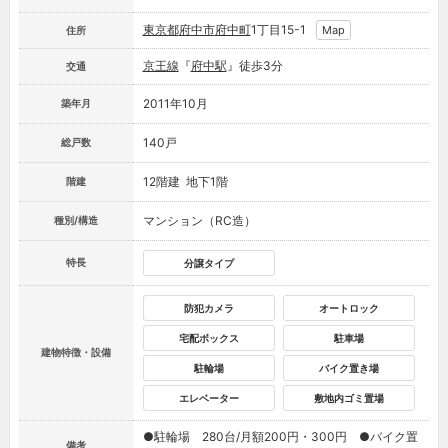
東京都
府中市
府中町
1丁目15-1
Map
住所
京王線
『
府中駅
』徒歩3分
交通
2011年10月
築年月
140戸
総戸数
12階建 地下1階
階建
マンション（RC造）
種別/構造
特長
分譲タイプ
防犯カメラ
オートロック
宅配ボックス
駐車場
建物特徴・設備
駐輪場
バイク置き場
エレベーター
敷地内ゴミ置場
●駐輪場 280台/月額200円・300円 ●バイク置
備考