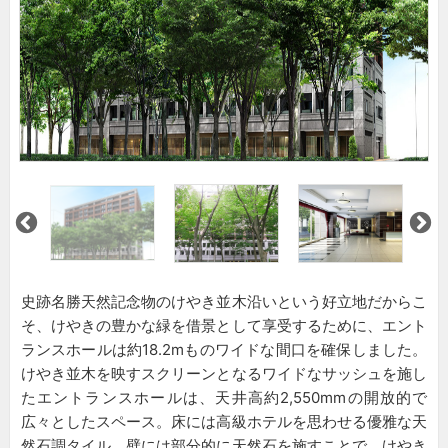
史跡名勝天然記念物のけやき並木沿いという好立地だからこ
そ、けやきの豊かな緑を借景として享受するために、エント
ランスホールは約18.2mものワイドな間口を確保しました。
けやき並木を映すスクリーンとなるワイドなサッシュを施し
たエントランスホールは、天井高約2,550mmの開放的で
広々としたスペース。床には高級ホテルを思わせる優雅な天
然石調タイル、壁には部分的に天然石を施すことで、けやき