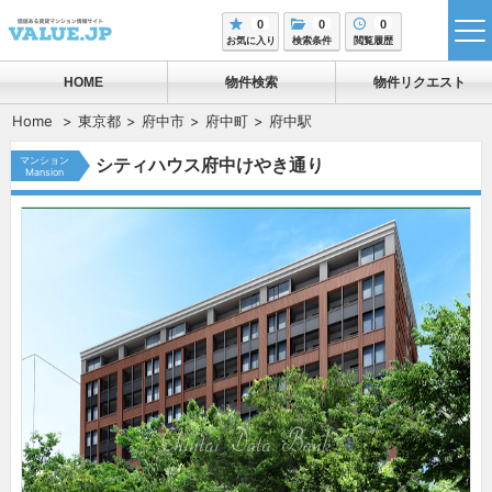
0
0
0
tog
お気に入り
検索条件
閲覧履歴
me
HOME
物件検索
物件リクエスト
Home
東京都
府中市
府中町
府中駅
マンション
シティハウス府中けやき通り
Mansion