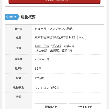
建物概要
Outline
ヒューリックレジデンス駒込
物件名
東京都
文京区
本駒込
6丁目1-22
Map
住所
都営三田線
『
千石駅
』徒歩2分
交通
JR山手線
『
巣鴨駅
』徒歩8分
2012年3月
築年月
66戸
総戸数
12階建
階建
マンション（RC造）
種別/構造
特長
防犯カメラ
オートロック