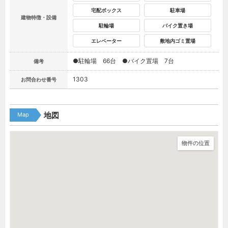
宅配ボックス
駐車場
建物特徴・設備
駐輪場
バイク置き場
エレベーター
敷地内ゴミ置場
●駐輪場 66台 ●バイク置場 7台
備考
1303
お問合わせ番号
Map
地図
物件の位置