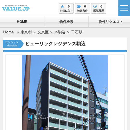
0
0
0
tog
お気に入り
検索条件
閲覧履歴
me
HOME
物件検索
物件リクエスト
Home
東京都
文京区
本駒込
千石駅
マンション
ヒューリックレジデンス駒込
Mansion