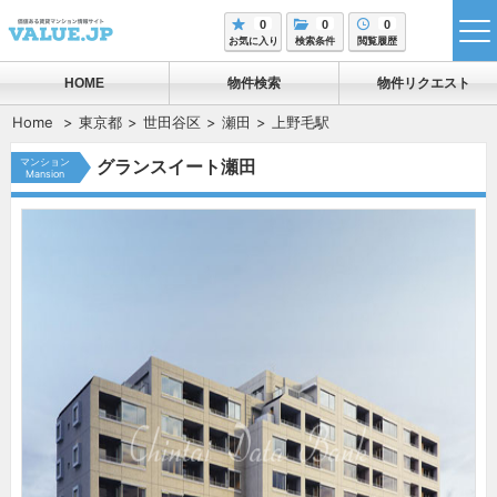
0
0
0
tog
お気に入り
検索条件
閲覧履歴
me
HOME
物件検索
物件リクエスト
Home
東京都
世田谷区
瀬田
上野毛駅
マンション
グランスイート瀬田
Mansion