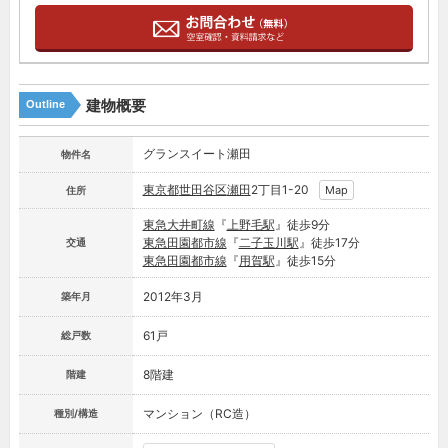
建物概要
Outline
グランスイート瀬田
物件名
東京都
世田谷区
瀬田
2丁目1-20
Map
住所
東急大井町線
『
上野毛駅
』徒歩9分
東急田園都市線
『
二子玉川駅
』徒歩17分
交通
東急田園都市線
『
用賀駅
』徒歩15分
2012年3月
築年月
61戸
総戸数
8階建
階建
マンション（RC造）
種別/構造