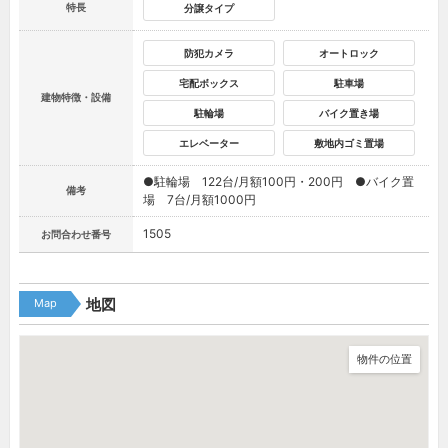
特長
分譲タイプ
防犯カメラ
オートロック
宅配ボックス
駐車場
建物特徴・設備
駐輪場
バイク置き場
エレベーター
敷地内ゴミ置場
●駐輪場 122台/月額100円・200円 ●バイク置
備考
場 7台/月額1000円
1505
お問合わせ番号
Map
地図
物件の位置