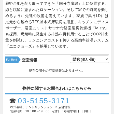
蔵野台地を削り取ってできた「国分寺崖線」上に位置する、
緑と眺望に恵まれたロケーション。そして家での時間を楽し
めるように先進の設備を備えています。家族で集うLDには
足元から暖めるTES温水式床暖房を用意。キッチンにディス
ポーザー、浴室にミストサウナ付浴室暖房乾燥機「Misty」
も採用。燃焼時に発生する排熱を再利用することでCO2排出
量を削減し、ランニングコストも抑える高効率給湯システム
「エコジョーズ」も採用しています。
For Rent
空室情報
現在公開中の空室情報はありません。
物件に関するお問合わせはこちらから
03-5155-3171
株式会社テナントリテンション
店舗情報
営業時間：10：00～19：00
定休日：毎週水曜日 日曜日