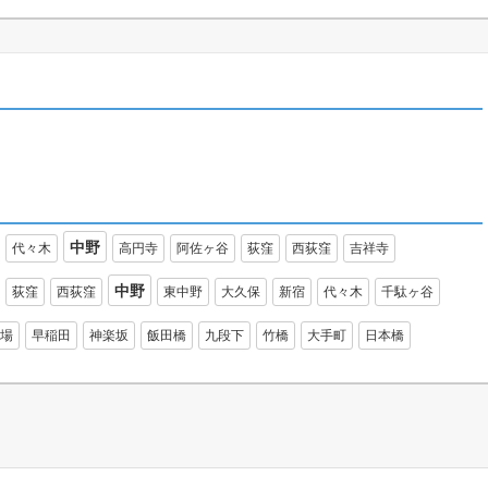
中野
代々木
高円寺
阿佐ヶ谷
荻窪
西荻窪
吉祥寺
中野
荻窪
西荻窪
東中野
大久保
新宿
代々木
千駄ヶ谷
場
早稲田
神楽坂
飯田橋
九段下
竹橋
大手町
日本橋