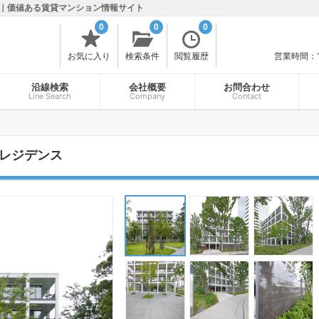
｜価値ある賃貸マンション情報サイト
0
0
0
お気に入り
検索条件
閲覧履歴
営業時間：
沿線検索
会社概要
お問合わせ
Line Search
Company
Contact
レジデンス