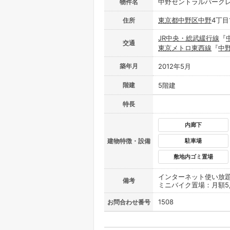
中野セントラルパーク
物件名
東京都
中野区
中野
4丁目1
住所
JR中央・総武緩行線
『
交通
東京メトロ東西線
『
中
築年月
2012年5月
階建
5階建
特長
内廊下
建物特徴・設備
駐車場
敷地内ゴミ置場
インターネット使い放
備考
ミニバイク置場：月額5,
1508
お問合わせ番号