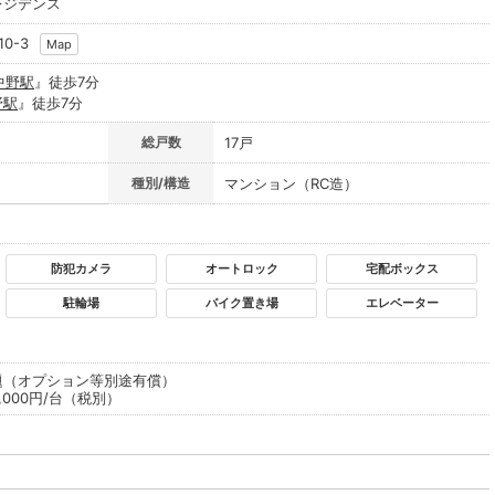
レジデンス
0-3
Map
中野駅
』徒歩7分
野駅
』徒歩7分
総戸数
17戸
種別/構造
マンション（RC造）
防犯カメラ
オートロック
宅配ボックス
駐輪場
バイク置き場
エレベーター
題（オプション等別途有償）
000円/台（税別）