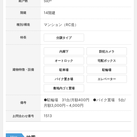
59戸
総戸数
14階建
階建
マンション（RC造）
種別/構造
特長
分譲タイプ
内廊下
防犯カメラ
オートロック
宅配ボックス
建物特徴・設備
駐車場
駐輪場
バイク置き場
エレベーター
敷地内ゴミ置場
●駐輪場 31台/月額400円 ●バイク置場 5台/
備考
月額3,000円～4,000円
1513
お問合わせ番号