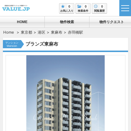
0
0
0
tog
お気に入り
検索条件
閲覧履歴
me
HOME
物件検索
物件リクエスト
Home
東京都
港区
東麻布
赤羽橋駅
マンション
ブランズ東麻布
Mansion