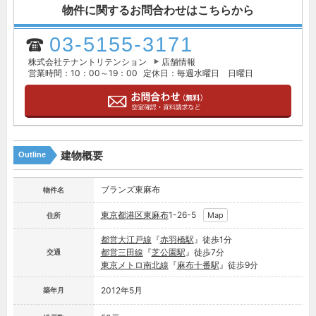
物件に関するお問合わせはこちらから
03-5155-3171
株式会社テナントリテンション
店舗情報
営業時間：10：00～19：00
定休日：毎週水曜日 日曜日
建物概要
Outline
ブランズ東麻布
物件名
東京都
港区
東麻布
1-26-5
Map
住所
都営大江戸線
『
赤羽橋駅
』徒歩1分
都営三田線
『
芝公園駅
』徒歩7分
交通
東京メトロ南北線
『
麻布十番駅
』徒歩9分
2012年5月
築年月