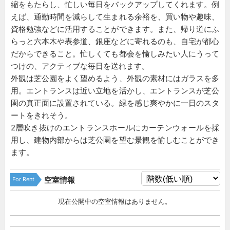
縮をもたらし、忙しい毎日をバックアップしてくれます。例
えば、通勤時間を減らして生まれる余裕を、買い物や趣味、
資格勉強などに活用することができます。また、帰り道にふ
らっと六本木や表参道、銀座などに寄れるのも、自宅が都心
だからできること。忙しくても都会を愉しみたい人にうって
つけの、アクティブな毎日を送れます。
外観は芝公園をよく望めるよう、外観の素材にはガラスを多
用。エントランスは近い立地を活かし、エントランスが芝公
園の真正面に設置されている。緑を感じ爽やかに一日のスタ
ートをきれそう。
2層吹き抜けのエントランスホールにカーテンウォールを採
用し、建物内部からは芝公園を望む景観を愉しむことができ
ます。
For Rent
空室情報
現在公開中の空室情報はありません。