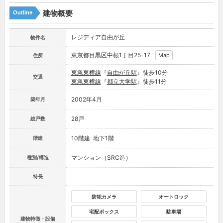
建物概要
Outline
レジディア自由が丘
物件名
東京都
目黒区
中根
1丁目25-17
Map
住所
東急東横線
『
自由が丘駅
』徒歩10分
交通
東急東横線
『
都立大学駅
』徒歩11分
2002年4月
築年月
28戸
総戸数
10階建 地下1階
階建
マンション（SRC造）
種別/構造
特長
防犯カメラ
オートロック
宅配ボックス
駐車場
建物特徴・設備