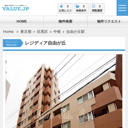
0
0
0
tog
お気に入り
検索条件
閲覧履歴
me
HOME
物件検索
物件リクエスト
Home
東京都
目黒区
中根
自由が丘駅
マンション
レジディア自由が丘
Mansion