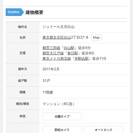
建物概要
Outline
ジュイール文京白山
物件名
東京都
文京区
白山
2丁目27-8
Map
住所
都営三田線
『
白山駅
』徒歩5分
都営大江戸線
『
春日駅
』徒歩9分
交通
東京メトロ南北線
『
本駒込駅
』徒歩11分
2011年2月
築年月
31戸
総戸数
11階建
階建
マンション（RC造）
種別/構造
特長
分譲タイプ
防犯カメラ
オートロック