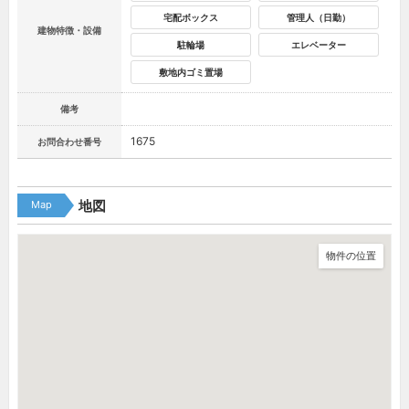
宅配ボックス
管理人（日勤）
建物特徴・設備
駐輪場
エレベーター
敷地内ゴミ置場
備考
1675
お問合わせ番号
Map
地図
物件の位置