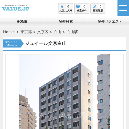
0
0
0
tog
お気に入り
検索条件
閲覧履歴
me
HOME
物件検索
物件リクエスト
Home
東京都
文京区
白山
白山駅
マンション
ジュイール文京白山
Mansion