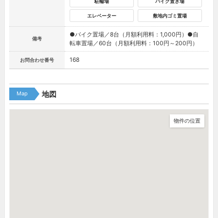
駐輪場
バイク置き場
エレベーター
敷地内ゴミ置場
●バイク置場／8台（月額利用料：1,000円）●自
備考
転車置場／60台（月額利用料：100円～200円）
168
お問合わせ番号
Map
地図
物件の位置