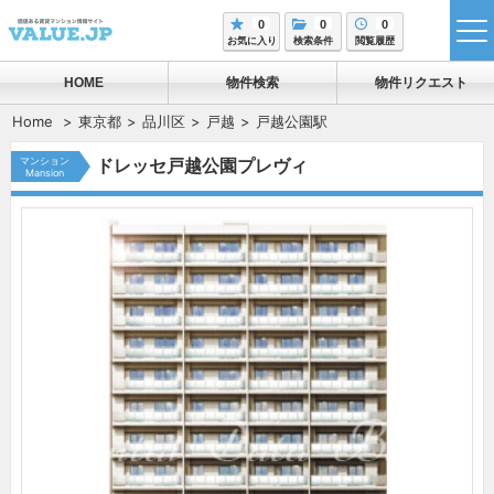
0
0
0
tog
お気に入り
検索条件
閲覧履歴
me
HOME
物件検索
物件リクエスト
Home
東京都
品川区
戸越
戸越公園駅
マンション
ドレッセ戸越公園プレヴィ
Mansion