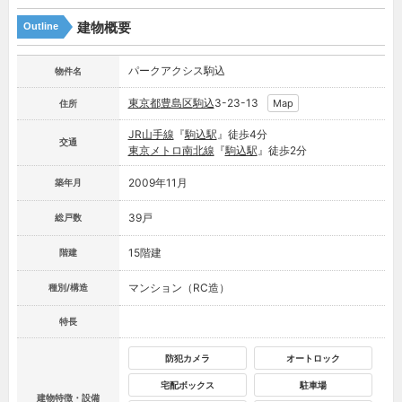
建物概要
Outline
パークアクシス駒込
物件名
東京都
豊島区
駒込
3-23-13
Map
住所
JR山手線
『
駒込駅
』徒歩4分
交通
東京メトロ南北線
『
駒込駅
』徒歩2分
2009年11月
築年月
39戸
総戸数
15階建
階建
マンション（RC造）
種別/構造
特長
防犯カメラ
オートロック
宅配ボックス
駐車場
建物特徴・設備