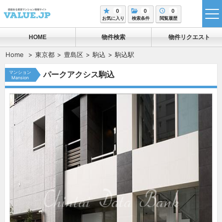
0
0
0
tog
お気に入り
検索条件
閲覧履歴
me
HOME
物件検索
物件リクエスト
Home
東京都
豊島区
駒込
駒込駅
マンション
パークアクシス駒込
Mansion