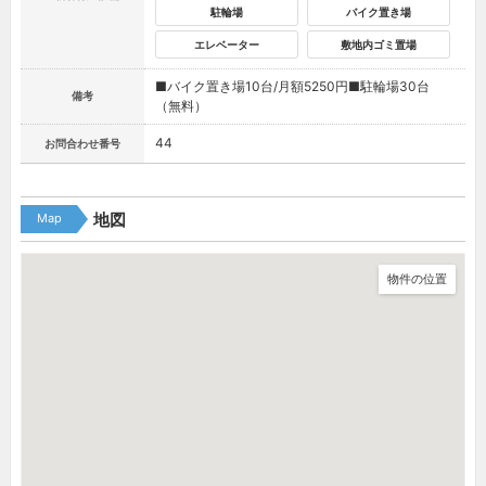
駐輪場
バイク置き場
エレベーター
敷地内ゴミ置場
■バイク置き場10台/月額5250円■駐輪場30台
備考
（無料）
44
お問合わせ番号
Map
地図
物件の位置