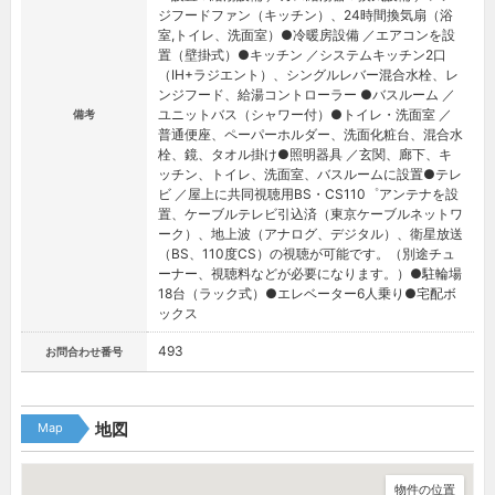
ジフードファン（キッチン）、24時間換気扇（浴
室,トイレ、洗面室）●冷暖房設備 ／エアコンを設
置（壁掛式）●キッチン ／システムキッチン2口
（IH+ラジエント）、シングルレバー混合水栓、レ
ンジフード、給湯コントローラー ●バスルーム ／
ユニットバス（シャワー付）●トイレ・洗面室 ／
備考
普通便座、ペーパーホルダー、洗面化粧台、混合水
栓、鏡、タオル掛け●照明器具 ／玄関、廊下、キ
ッチン、トイレ、洗面室、バスルームに設置●テレ
ビ ／屋上に共同視聴用BS・CS110゜アンテナを設
置、ケーブルテレビ引込済（東京ケーブルネットワ
ーク）、地上波（アナログ、デジタル）、衛星放送
（BS、110度CS）の視聴が可能です。（別途チュ
ーナー、視聴料などが必要になります。）●駐輪場
18台（ラック式）●エレベーター6人乗り●宅配ボ
ックス
493
お問合わせ番号
Map
地図
物件の位置