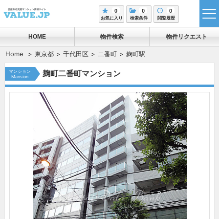
0
0
0
tog
お気に入り
検索条件
閲覧履歴
me
HOME
物件検索
物件リクエスト
Home
東京都
千代田区
二番町
麹町駅
マンション
麹町二番町マンション
Mansion