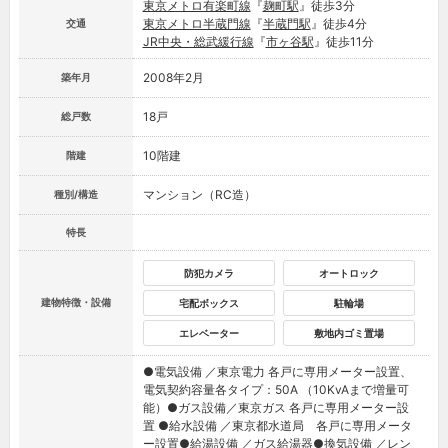
東京メトロ有楽町線
『
麹町駅
』徒歩3分
東京メトロ半蔵門線
『
半蔵門駅
』徒歩4分
交通
JR中央・総武緩行線
『
市ヶ谷駅
』徒歩11分
2008年2月
築年月
18戸
総戸数
10階建
階建
マンション（RC造）
種別/構造
特長
防犯カメラ
オートロック
建物特徴・設備
宅配ボックス
駐輪場
エレベーター
敷地内ゴミ置場
●電気設備 ／東京電力 各戸に専用メーター設置、
電気契約容量各タイプ：50A （10KvAまで増量可
能）●ガス設備／東京ガス 各戸に専用メーター設
置 ●給水設備 ／東京都水道局 各戸に専用メータ
ー設置●給湯設備 ／ガス給湯器●換気設備 ／レン