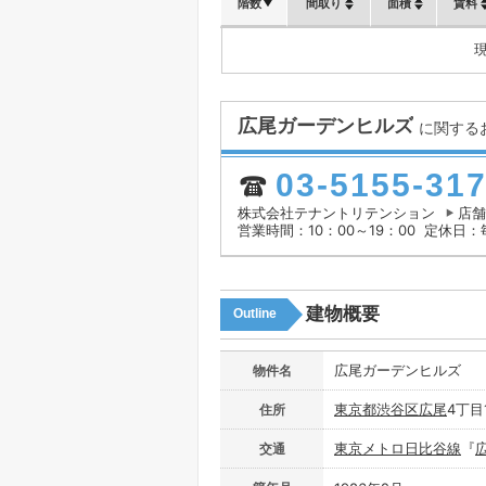
階数
間取り
面積
賃料
広尾ガーデンヒルズ
に関する
03-5155-31
株式会社テナントリテンション
店舗
営業時間：10：00～19：00
定休日：
建物概要
Outline
広尾ガーデンヒルズ
物件名
東京都
渋谷区
広尾
4丁目
住所
東京メトロ日比谷線
『
交通