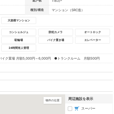
総戸数
1183戸
種別/構造
マンション（SRC造）
大規模マンション
コンシェルジュ
防犯カメラ
オートロック
駐輪場
バイク置き場
エレベーター
24時間有人管理
バイク置場 月額5,000円～6,000円 ●トランクルーム 月額500円
周辺施設を表示
物件の位置
スーパー