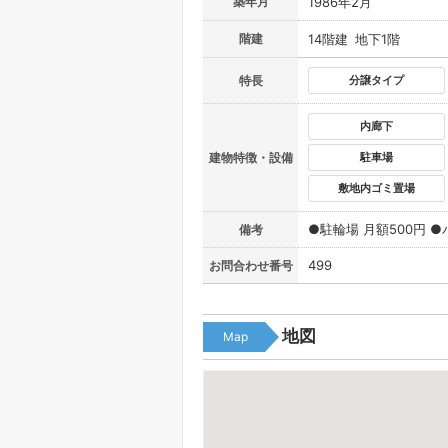
築年月
1986年2月
階建
14階建 地下1階
特長
分譲タイプ
内廊下
建物特徴・設備
駐車場
敷地内ゴミ置場
●駐輪場 月額500円 ●
備考
499
お問合わせ番号
地図
Map