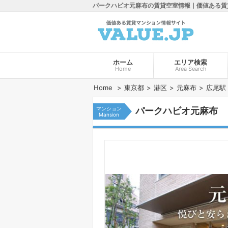
パークハビオ元麻布の賃貸空室情報｜価値ある賃
ホーム
エリア検索
Home
Area Search
Home
東京都
港区
元麻布
広尾駅
マンション
パークハビオ元麻布
Mansion