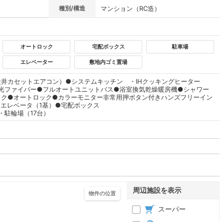
種別/構造
マンション（RC造）
オートロック
宅配ボックス
駐車場
エレベーター
敷地内ゴミ置場
井カセットエアコン）●システムキッチン ・IHクッキングヒーター
V ・光ファイバー●フルオートユニットバス●浴室換気乾燥暖房機●シャワー
ック●オートロック●カラーモニター非常用押ボタン付きハンズフリーイン
エレベータ（1基）●宅配ボックス
・駐輪場（17台）
周辺施設を表示
物件の位置
スーパー