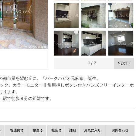
1
/
2
NEXT »
の都市景を望む丘に、「パークハビオ元麻布」誕生。
ック、カラーモニター非常用押しボタン付きハンズフリーインターホ
おります。
」駅で徒歩８分の距離です。
管理費
敷金
礼金
詳細
お気に入り
お問合わせ