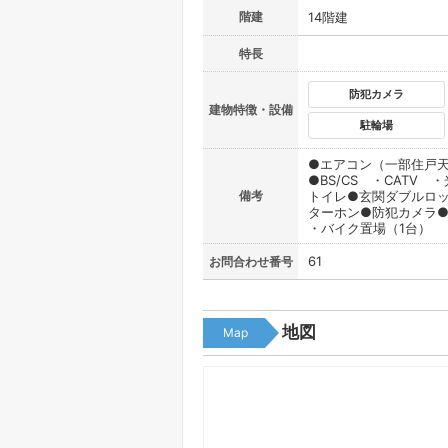
階建
14階建
特長
防犯カメラ
建物特徴・設備
駐輪場
●エアコン（一部住戸天
●BS/CS ・CAT
備考
トイレ●玄関ダブルロ
ターホン●防犯カメラ●
・バイク置場（1台） 
61
お問合わせ番号
地図
Map