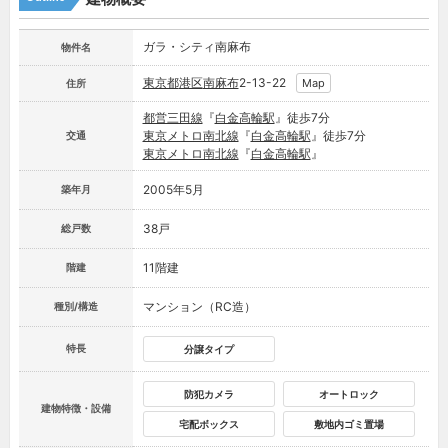
ガラ・シティ南麻布
物件名
東京都
港区
南麻布
2-13-22
Map
住所
都営三田線
『
白金高輪駅
』徒歩7分
東京メトロ南北線
『
白金高輪駅
』徒歩7分
交通
東京メトロ南北線
『
白金高輪駅
』
2005年5月
築年月
38戸
総戸数
11階建
階建
マンション（RC造）
種別/構造
特長
分譲タイプ
防犯カメラ
オートロック
建物特徴・設備
宅配ボックス
敷地内ゴミ置場