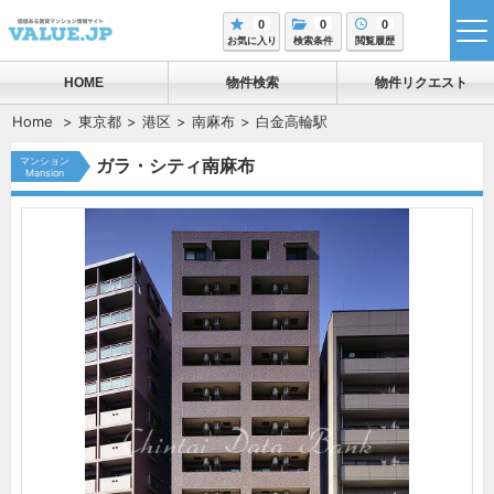
0
0
0
tog
お気に入り
検索条件
閲覧履歴
me
HOME
物件検索
物件リクエスト
Home
東京都
港区
南麻布
白金高輪駅
マンション
ガラ・シティ南麻布
Mansion