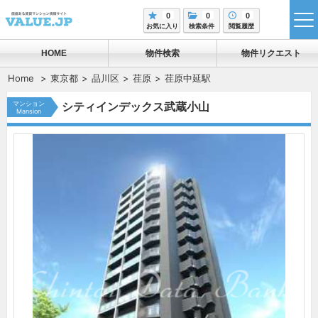
0
0
0
tog
お気に入り
検索条件
閲覧履歴
me
HOME
物件検索
物件リクエスト
Home
東京都
品川区
荏原
荏原中延駅
マンション
シティインデックス武蔵小山
Mansion