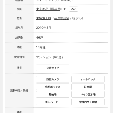
物件名
東京都
品川区
荏原
6-11
Map
住所
東急池上線
『
荏原中延駅
』徒歩9分
交通
2010年8月
築年月
46戸
総戸数
14階建
階建
マンション（RC造）
種別/構造
特長
分譲タイプ
防犯カメラ
オートロック
宅配ボックス
駐車場
建物特徴・設備
駐輪場
バイク置き場
エレベーター
敷地内ゴミ置場
備考