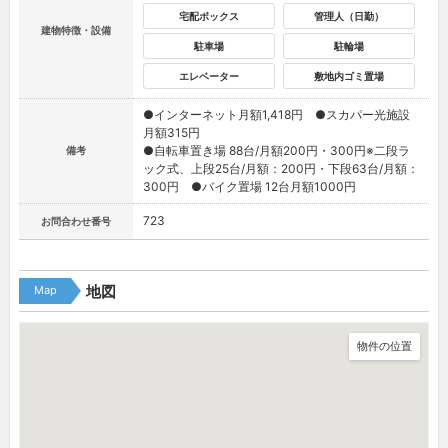
宅配ボックス
管理人（日勤）
建物特徴・設備
駐車場
駐輪場
エレベーター
敷地内ゴミ置場
●インターネット月額1,418円 ●スカパー光施設
月額315円
●自転車置き場 88台/月額200円・300円※二段ラ
備考
ック式、上段25台/月額：200円・下段63台/月額：
300円 ●バイク置場 12台月額1000円
723
お問合わせ番号
Map
地図
物件の位置