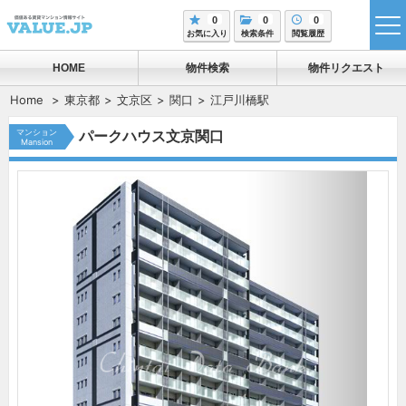
0
0
0
tog
お気に入り
検索条件
閲覧履歴
me
HOME
物件検索
物件リクエスト
Home
東京都
文京区
関口
江戸川橋駅
マンション
パークハウス文京関口
Mansion