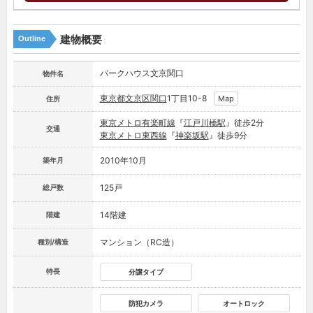
建物概要
Outline
パークハウス文京関口
物件名
東京都
文京区
関口
1丁目10-8
Map
住所
東京メトロ有楽町線
『
江戸川橋駅
』徒歩2分
交通
東京メトロ東西線
『
神楽坂駅
』徒歩9分
2010年10月
築年月
125戸
総戸数
14階建
階建
マンション（RC造）
種別/構造
特長
分譲タイプ
防犯カメラ
オートロック