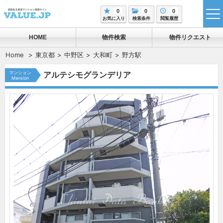
0
0
0
tog
お気に入り
検索条件
閲覧履歴
me
HOME
物件検索
物件リクエスト
Home
東京都
中野区
大和町
野方駅
マンション
アルテシモグランデリア
Mansion