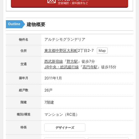
建物概要
Outline
アルテシモグランデリア
物件名
東京都
中野区
大和町
2丁目2-7
Map
住所
西武新宿線
『
野方駅
』徒歩7分
交通
JR中央・総武緩行線
『
高円寺駅
』徒歩15分
2011年1月
築年月
26戸
総戸数
7階建
階建
マンション（RC造）
種別/構造
特長
デザイナーズ