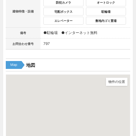
防犯カメラ
オートロック
建物特徴・設備
宅配ボックス
駐輪場
エレベーター
敷地内ゴミ置場
●駐輪場 ●インターネット無料
備考
797
お問合わせ番号
Map
地図
物件の位置