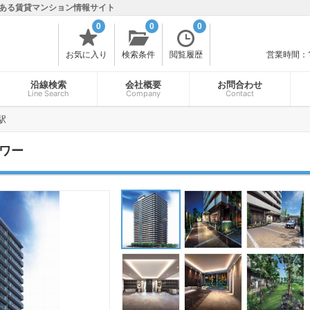
ある賃貸マンション情報サイト
0
0
0
お気に入り
検索条件
閲覧履歴
営業時間：
沿線検索
会社概要
お問合わせ
Line Search
Company
Contact
駅
ワー