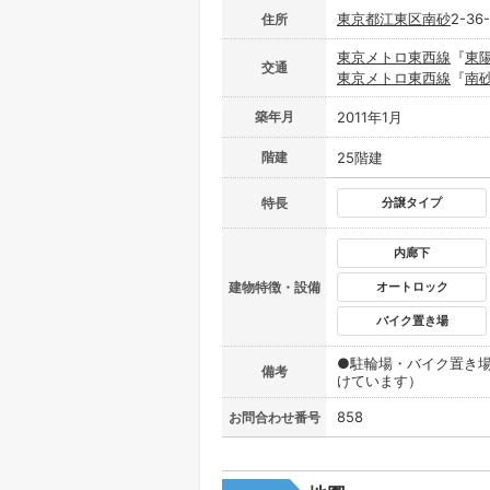
東京都
江東区
南砂
2-36-
住所
東京メトロ東西線
『
東
交通
東京メトロ東西線
『
南
築年月
2011年1月
階建
25階建
特長
分譲タイプ
内廊下
建物特徴・設備
オートロック
バイク置き場
●駐輪場・バイク置き場
備考
けています）
858
お問合わせ番号