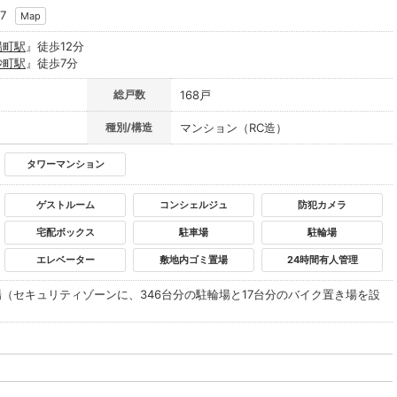
7
Map
陽町駅
』徒歩12分
砂町駅
』徒歩7分
総戸数
168戸
種別/構造
マンション（RC造）
タワーマンション
ゲストルーム
コンシェルジュ
防犯カメラ
宅配ボックス
駐車場
駐輪場
エレベーター
敷地内ゴミ置場
24時間有人管理
（セキュリティゾーンに、346台分の駐輪場と17台分のバイク置き場を設