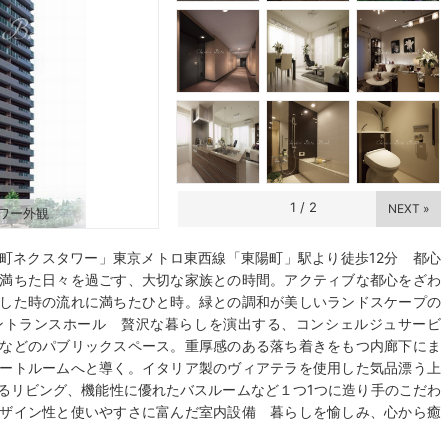
1
/
2
NEXT »
ワー外観
町ネクスタワー」東京メトロ東西線「東陽町」駅より徒歩12分 都心
満ちた日々を過ごす、大切な家族との時間。アクティブな都心をざわ
した時の流れに満ちたひと時。緑との調和が美しいランドスケープの
ントランスホール 贅沢な暮らしを演出する、コンシェルジュサービ
などのパブリックスペース。重厚感のある落ち着きをもつ内廊下にま
ートルームへと導く。イタリア製のヴィアテラを使用した気品漂う上
るリビング、機能性に優れたバスルームなど１つ1つに造り手のこだわ
ザイン性と使いやすさに富んだ室内設備 暮らしを愉しみ、心から癒