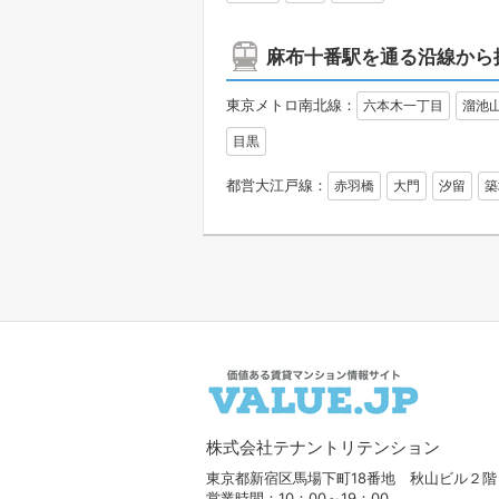
麻布十番駅を通る沿線から
東京メトロ南北線：
六本木一丁目
溜池
目黒
都営大江戸線：
赤羽橋
大門
汐留
築
株式会社テナントリテンション
東京都新宿区馬場下町18番地 秋山ビル２階
営業時間：10：00～19：00