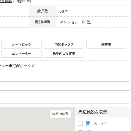
金高輪駅
』徒歩10分
総戸数
38戸
種別/構造
マンション（RC造）
オートロック
宅配ボックス
駐車場
エレベーター
敷地内ゴミ置場
ーター●宅配ボックス
周辺施設を表示
物件の位置
スーパー