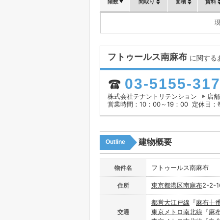
階数
間取り
面積
賃料
フトゥールス南麻布
に関する
03-5155-31
株式会社テナントリテンション
店舗
営業時間：10：00～19：00
定休日：
建物概要
Outline
フトゥールス南麻布
物件名
東京都
港区
南麻布
2-2-1
住所
都営大江戸線
『
麻布十
東京メトロ南北線
『
麻
交通