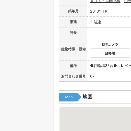
東京メトロ南北線
『
白
築年月
2010年1月
階建
11階建
特長
防犯カメラ
建物特徴・設備
駐輪場
●駐輪場38台●エレベ
備考
87
お問合わせ番号
地図
Map