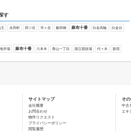
探す
麻布十番
山王
永田町
四ツ谷
市ヶ谷
飯田橋
白金高輪
白金台
麻布十番
地市場
六本木
青山一丁目
国立競技場
代々木
新宿
サイトマップ
その
会社概要
中古
お問合わせ
エキ
物件リクエスト
プライバシーポリシー
閲覧履歴