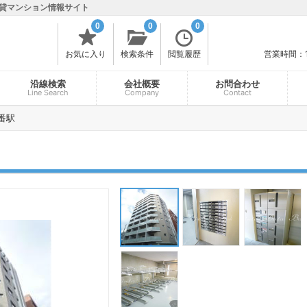
貸マンション情報サイト
0
0
0
お気に入り
検索条件
閲覧履歴
営業時間：
沿線検索
会社概要
お問合わせ
Line Search
Company
Contact
番駅