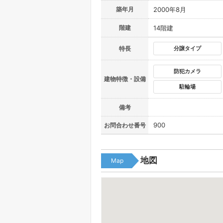
築年月
2000年8月
階建
14階建
特長
分譲タイプ
防犯カメラ
建物特徴・設備
駐輪場
備考
900
お問合わせ番号
地図
Map