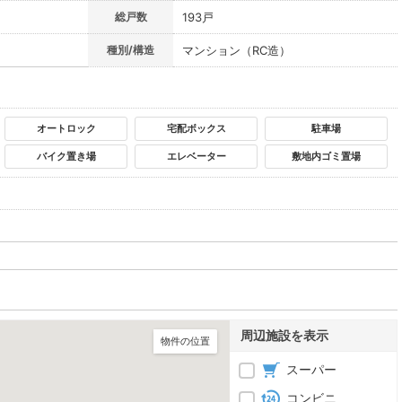
総戸数
193戸
種別/構造
マンション（RC造）
オートロック
宅配ボックス
駐車場
バイク置き場
エレベーター
敷地内ゴミ置場
周辺施設を表示
物件の位置
スーパー
コンビニ