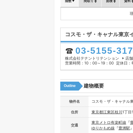
階数
間取り
面積
賃料
コスモ・ザ・キャナル東京
03-5155-31
株式会社テナントリテンション
店舗
営業時間：10：00～19：00
定休日：
建物概要
Outline
コスモ・ザ・キャナル
物件名
東京都
江東区
枝川
1丁目1
住所
東京メトロ有楽町線
『
交通
ゆりかもめ線
『
豊洲駅