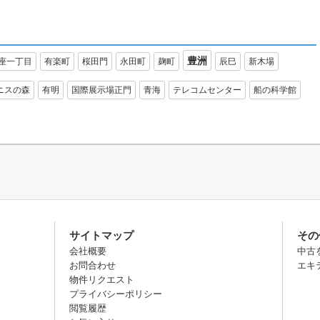
豊洲
座一丁目
有楽町
桜田門
永田町
麹町
辰巳
新木場
ニスの森
有明
国際展示場正門
青海
テレコムセンター
船の科学館
サイトマップ
その
会社概要
中古
お問合わせ
エキ
物件リクエスト
プライバシーポリシー
閲覧履歴