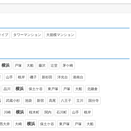
タイプ
タワーマンション
大規模マンション
横浜
戸塚
大船
藤沢
辻堂
茅ケ崎
町
山手
根岸
磯子
新杉田
洋光台
港南台
横浜
品川
保土ケ谷
東戸塚
戸塚
大船
北鎌倉
浜
武蔵小杉
池袋
新宿
高尾
八王子
立川
国分寺
横浜
川崎
桜木町
関内
石川町
山手
根岸
横浜
西大井
大崎
保土ケ谷
東戸塚
戸塚
大船