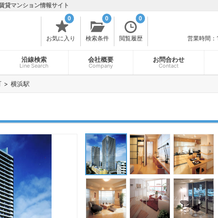
賃貸マンション情報サイト
0
0
0
お気に入り
検索条件
閲覧履歴
営業時間：
沿線検索
会社概要
お問合わせ
Line Search
Company
Contact
町
横浜駅