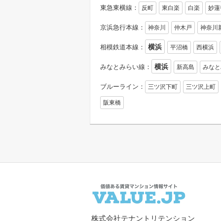
東急東横線：
反町
東白楽
白楽
妙蓮
京浜急行本線：
神奈川
仲木戸
神奈川
横浜
相模鉄道本線：
平沼橋
西横浜
横浜
みなとみらい線：
新高島
みなと
ブルーライン：
三ツ沢下町
三ツ沢上町
阪東橋
株式会社テナントリテンション