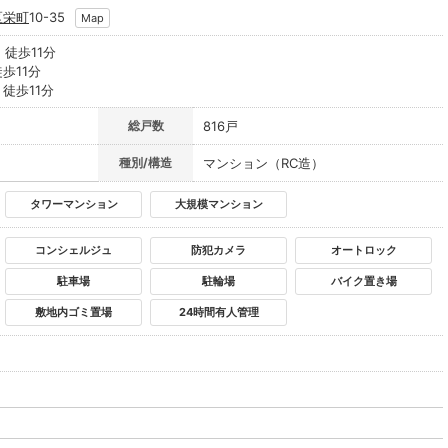
区
栄町
10-35
Map
』徒歩11分
歩11分
』徒歩11分
総戸数
816戸
種別/構造
マンション（RC造）
タワーマンション
大規模マンション
コンシェルジュ
防犯カメラ
オートロック
駐車場
駐輪場
バイク置き場
敷地内ゴミ置場
24時間有人管理