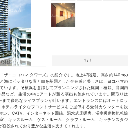
1
/
1
ズ外観
ザ・ヨコハマ タワーズ」の紹介です。地上42階建、高さ約140mの
と海にピッタリな青と白を基調とした存在感と美しさは、ヨコハマの
ています。そ横浜を意識してプランニングされた庭園・植栽、庭園内
作品など、生活の中にアートが薫る演出も施されています。間取りは
ミリーまで多彩なライフプランが叶います。エントランスにはオートロッ
、ホテルライクなフロントサービスをご提供する受付カウンターを設
ホン、CATV、インターネット回線、温水式床暖房、浴室暖房換気乾燥
室、キッズルーム、ゲストルーム、クラフトルーム、キッチンスタジ
が併設されており豊かな生活を支えてくれます。