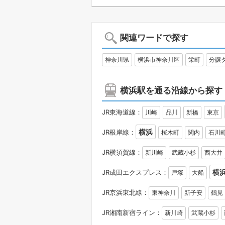
関連ワードで探す
神奈川県
横浜市神奈川区
栄町
分譲
横浜駅を通る沿線から探す
JR東海道線：
川崎
品川
新橋
東京
横浜
JR根岸線：
桜木町
関内
石川
JR横須賀線：
新川崎
武蔵小杉
西大井
横
JR成田エクスプレス：
戸塚
大船
JR京浜東北線：
東神奈川
新子安
鶴見
JR湘南新宿ライン：
新川崎
武蔵小杉