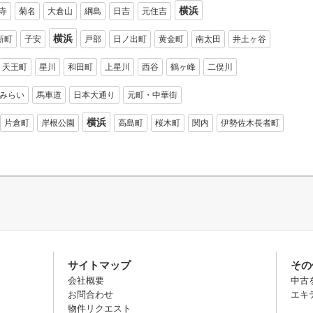
横浜
寺
菊名
大倉山
綱島
日吉
元住吉
横浜
新町
子安
戸部
日ノ出町
黄金町
南太田
井土ヶ谷
天王町
星川
和田町
上星川
西谷
鶴ヶ峰
二俣川
みらい
馬車道
日本大通り
元町・中華街
横浜
片倉町
岸根公園
高島町
桜木町
関内
伊勢佐木長者町
サイトマップ
その
会社概要
中古
お問合わせ
エキ
物件リクエスト