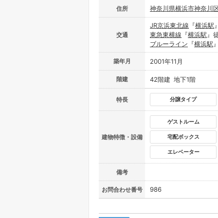
神奈川県
横浜市神奈川
住所
JR京浜東北線
『
横浜駅
東急東横線
『
横浜駅
』徒
交通
ブルーライン
『
横浜駅
築年月
2001年11月
階建
42階建 地下1階
特長
分譲タイプ
ゲストルーム
建物特徴・設備
宅配ボックス
エレベーター
備考
986
お問合わせ番号