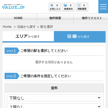
0
0
0
tog
お気に入り
検索条件
閲覧履歴
me
HOME
物件検索
物件リクエスト
Home
沿線から探す
駅を選択
1
ご希望の駅を選択してください
STEP
選択する項目がありません
2
ご希望の条件を指定してください
STEP
賃料