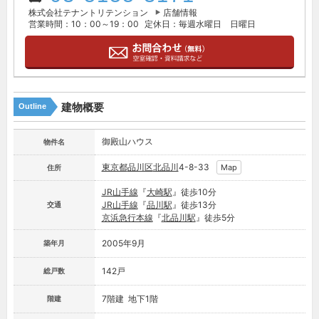
株式会社テナントリテンション
店舗情報
営業時間：10：00～19：00
定休日：毎週水曜日 日曜日
建物概要
Outline
御殿山ハウス
物件名
東京都
品川区
北品川
4-8-33
Map
住所
JR山手線
『
大崎駅
』徒歩10分
JR山手線
『
品川駅
』徒歩13分
交通
京浜急行本線
『
北品川駅
』徒歩5分
2005年9月
築年月
142戸
総戸数
7階建 地下1階
階建