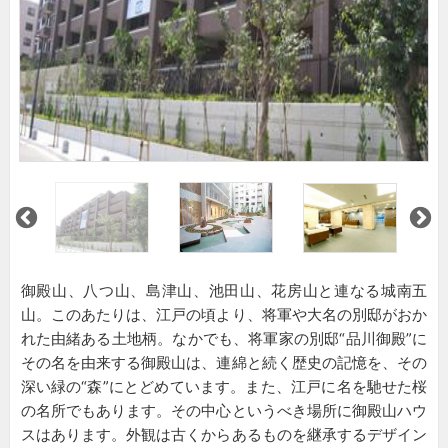
御殿山、八つ山、島津山、池田山、花房山と連なる城南五
山。このあたりは、江戸の頃より、将軍や大名の別邸がおか
れた由緒ある土地柄。なかでも、将軍家の別邸“品川御殿”に
その名を由来する御殿山は、連綿と続く歴史の記憶を、その
深い緑の“森”にとどめています。また、江戸に名を馳せた桜
の名所でもあります。その中心というべき場所に御殿山ハウ
スはあります。外観は古くからあるものを継承するデザイン