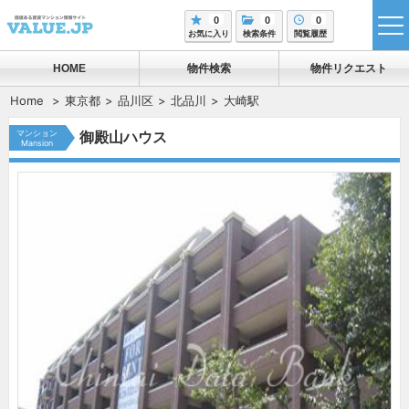
0
0
0
tog
お気に入り
検索条件
閲覧履歴
me
HOME
物件検索
物件リクエスト
Home
東京都
品川区
北品川
大崎駅
マンション
御殿山ハウス
Mansion