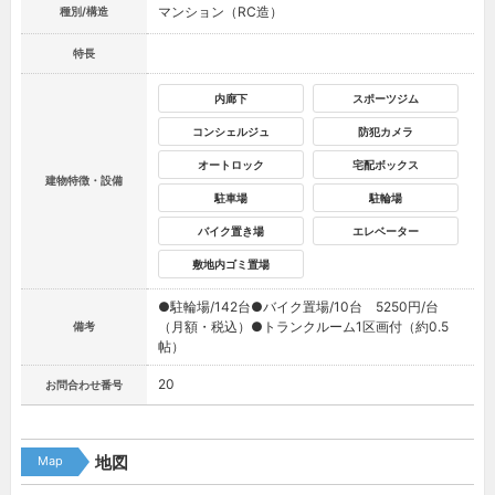
マンション（RC造）
種別/構造
特長
内廊下
スポーツジム
コンシェルジュ
防犯カメラ
オートロック
宅配ボックス
建物特徴・設備
駐車場
駐輪場
バイク置き場
エレベーター
敷地内ゴミ置場
●駐輪場/142台●バイク置場/10台 5250円/台
（月額・税込）●トランクルーム1区画付（約0.5
備考
帖）
20
お問合わせ番号
Map
地図