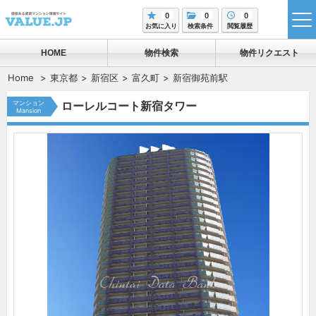
0
0
0
tog
お気に入り
検索条件
閲覧履歴
me
HOME
物件検索
物件リクエスト
Home
東京都
新宿区
富久町
新宿御苑前駅
マンション
ローレルコート新宿タワー
Mansion