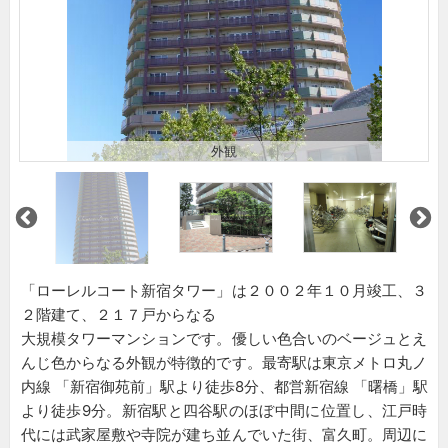
外観
「ローレルコート新宿タワー」は２００２年１０月竣工、３
２階建て、２１７戸からなる
大規模タワーマンションです。優しい色合いのベージュとえ
んじ色からなる外観が特徴的です。最寄駅は東京メトロ丸ノ
内線 「新宿御苑前」駅より徒歩8分、都営新宿線 「曙橋」駅
より徒歩9分。新宿駅と四谷駅のほぼ中間に位置し、江戸時
代には武家屋敷や寺院が建ち並んでいた街、富久町。周辺に