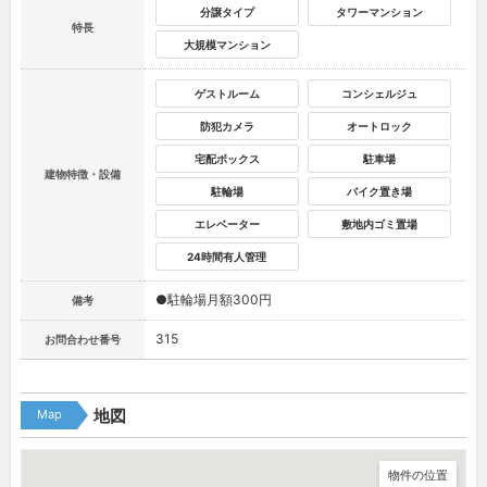
分譲タイプ
タワーマンション
特長
大規模マンション
ゲストルーム
コンシェルジュ
防犯カメラ
オートロック
宅配ボックス
駐車場
建物特徴・設備
駐輪場
バイク置き場
エレベーター
敷地内ゴミ置場
24時間有人管理
●駐輪場月額300円
備考
315
お問合わせ番号
Map
地図
物件の位置