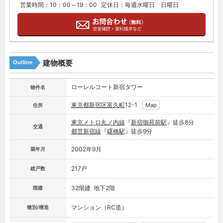
営業時間：10：00～19：00
定休日：毎週水曜日 日曜日
建物概要
Outline
ローレルコート新宿タワー
物件名
東京都
新宿区
富久町
12-1
Map
住所
東京メトロ丸ノ内線
『
新宿御苑前駅
』徒歩8分
交通
都営新宿線
『
曙橋駅
』徒歩9分
2002年9月
築年月
217戸
総戸数
32階建 地下2階
階建
マンション（RC造）
種別/構造