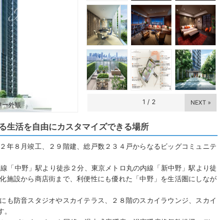
1
/
2
NEXT »
ワー外観
る生活を自由にカスタマイズできる場所
２年８月竣工、２９階建、総戸数２３４戸からなるビッグコミュニテ
西線「中野」駅より徒歩２分、東京メトロ丸の内線「新中野」駅より徒
化施設から商店街まで、利便性にも優れた「中野」を生活圏にしなが
にも防音スタジオやスカイテラス、２８階のスカイラウンジ、スカイ
す。