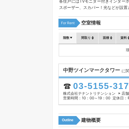
各住戸にはTVモニター付きインター
スポーザー、スカパー！光などが設置
空室情報
For Rent
階数
間取り
面積
賃料
中野ツインマークタワー
に
03-5155-31
株式会社テナントリテンション
店舗
営業時間：10：00～19：00
定休日：
建物概要
Outline