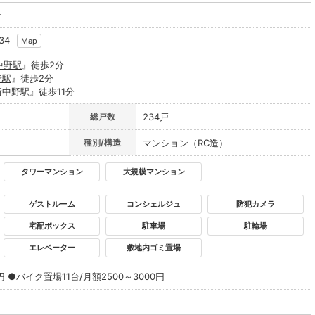
ー
34
Map
中野駅
』徒歩2分
野駅
』徒歩2分
新中野駅
』徒歩11分
総戸数
234戸
種別/構造
マンション（RC造）
タワーマンション
大規模マンション
ゲストルーム
コンシェルジュ
防犯カメラ
宅配ボックス
駐車場
駐輪場
エレベーター
敷地内ゴミ置場
円 ●バイク置場11台/月額2500～3000円