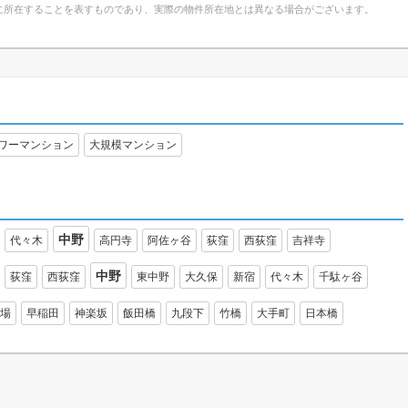
に所在することを表すものであり、実際の物件所在地とは異なる場合がございます。
ワーマンション
大規模マンション
中野
代々木
高円寺
阿佐ヶ谷
荻窪
西荻窪
吉祥寺
中野
荻窪
西荻窪
東中野
大久保
新宿
代々木
千駄ヶ谷
場
早稲田
神楽坂
飯田橋
九段下
竹橋
大手町
日本橋