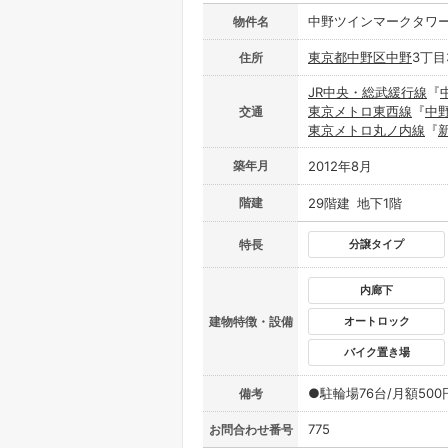
中野ツインマークタワ
物件名
東京都
中野区
中野
3丁目
住所
JR中央・総武緩行線
『
東京メトロ東西線
『
中
交通
東京メトロ丸ノ内線
『
築年月
2012年8月
階建
29階建 地下1階
特長
分譲タイプ
内廊下
建物特徴・設備
オートロック
バイク置き場
●駐輪場76台/月額500
備考
775
お問合わせ番号