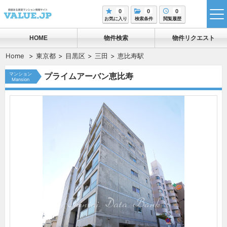
0
0
0
tog
お気に入り
検索条件
閲覧履歴
me
HOME
物件検索
物件リクエスト
Home
東京都
目黒区
三田
恵比寿駅
マンション
プライムアーバン恵比寿
Mansion