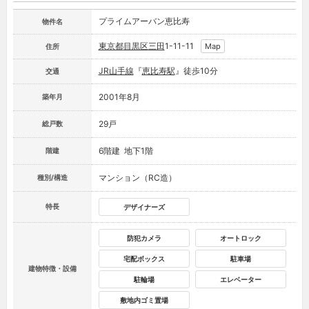
プライムアーバン恵比寿
物件名
東京都
目黒区
三田
1-11-11
Map
住所
JR山手線
『
恵比寿駅
』徒歩10分
交通
2001年8月
築年月
29戸
総戸数
6階建 地下1階
階建
マンション（RC造）
種別/構造
特長
デザイナーズ
防犯カメラ
オートロック
宅配ボックス
駐車場
建物特徴・設備
駐輪場
エレベーター
敷地内ゴミ置場