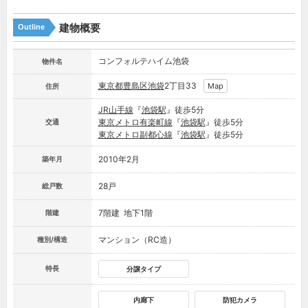
建物概要
Outline
コンフォルテハイム池袋
物件名
東京都
豊島区
池袋
2丁目33
Map
住所
JR山手線
『
池袋駅
』徒歩5分
東京メトロ有楽町線
『
池袋駅
』徒歩5分
交通
東京メトロ副都心線
『
池袋駅
』徒歩5分
2010年2月
築年月
28戸
総戸数
7階建 地下1階
階建
マンション（RC造）
種別/構造
特長
分譲タイプ
内廊下
防犯カメラ