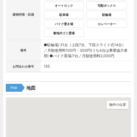
オートロック
宅配ボックス
建物特徴・設備
駐車場
駐輪場
バイク置き場
エレベーター
敷地内ゴミ置場
●駐輪場/ 21台（上段7台、下段スライド式14台）
／月額使用料100円・300円(うち4台は事業協力者
備考
用) ●バイク置場/7台／月額使用料2,000円
155
お問合わせ番号
Map
地図
物件の位置