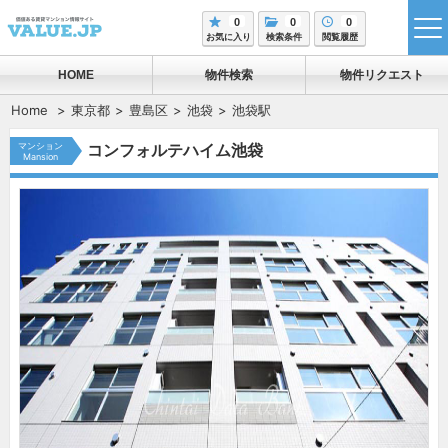
0
0
0
tog
お気に入り
検索条件
閲覧履歴
me
HOME
物件検索
物件リクエスト
Home
東京都
豊島区
池袋
池袋駅
マンション
コンフォルテハイム池袋
Mansion